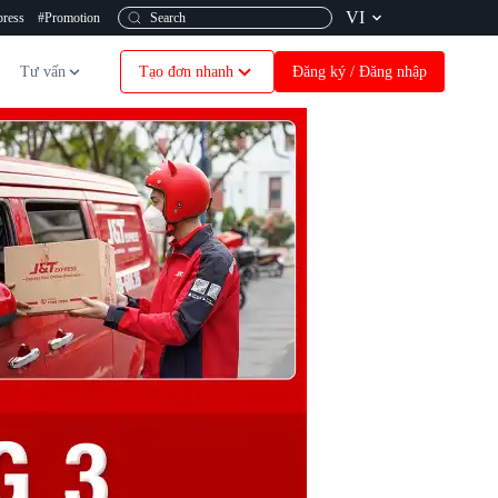
VI
ress
#Promotion
Tư vấn
Tạo đơn nhanh
Đăng ký / Đăng nhập